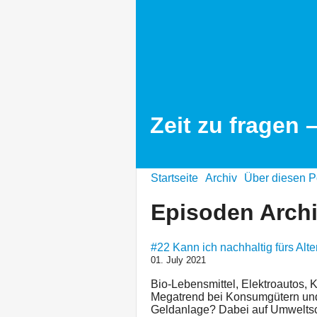
Zeit zu fragen 
Startseite
Archiv
Über diesen P
Episoden Arch
#22 Kann ich nachhaltig fürs Alt
01. July 2021
Bio-Lebensmittel, Elektroautos, K
Megatrend bei Konsumgütern und M
Geldanlage? Dabei auf Umweltschu