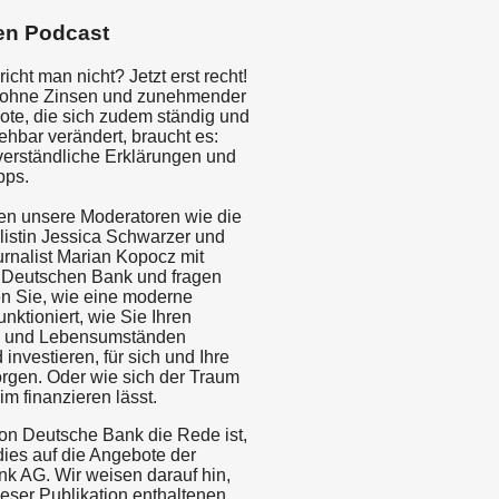
en Podcast
icht man nicht? Jetzt erst recht!
t ohne Zinsen und zunehmender
te, die sich zudem ständig und
ehbar verändert, braucht es:
 verständliche Erklärungen und
pps.
en unsere Moderatoren wie die
listin Jessica Schwarzer und
urnalist Marian Kopocz mit
 Deutschen Bank und fragen
en Sie, wie eine moderne
nktioniert, wie Sie Ihren
n und Lebensumständen
investieren, für sich und Ihre
orgen. Oder wie sich der Traum
m finanzieren lässt.
von Deutsche Bank die Rede ist,
dies auf die Angebote der
k AG. Wir weisen darauf hin,
ieser Publikation enthaltenen