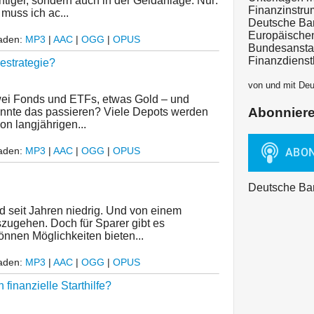
tiger, sondern auch in der Geldanlage. Nur:
Finanzinstru
muss ich ac...
Deutsche Ban
Europäischen
laden:
MP3
|
AAC
|
OGG
|
OPUS
Bundesanstal
Finanzdienst
estrategie?
von und mit De
zwei Fonds und ETFs, etwas Gold – und
Abonnier
konnte das passieren? Viele Depots werden
von langjährigen...
laden:
MP3
|
AAC
|
OGG
|
OPUS
Deutsche Ba
d seit Jahren niedrig. Und von einem
szugehen. Doch für Sparer gibt es
önnen Möglichkeiten bieten...
laden:
MP3
|
AAC
|
OGG
|
OPUS
finanzielle Starthilfe?