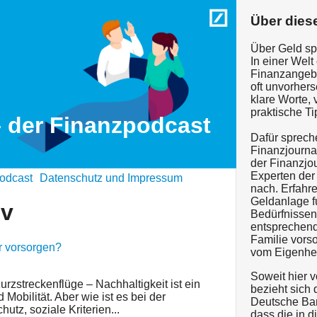
Über dies
Über Geld spr
In einer Wel
Finanzangebo
oft unvorhers
klare Worte,
praktische Ti
– der Finanzpodcast
Dafür sprech
Finanzjourna
der Finanzjo
Experten der
odcast
Datenschutz und Impressum
nach. Erfahr
Geldanlage fu
iv
Bedürfnisse
entsprechend 
Familie vors
er vorsorgen?
vom Eigenhei
Soweit hier 
urzstreckenflüge – Nachhaltigkeit ist ein
bezieht sich 
obilität. Aber wie ist es bei der
Deutsche Ban
tz, soziale Kriterien...
dass die in d