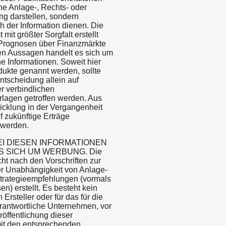
e Anlage-, Rechts- oder
ng darstellen, sondern
h der Information dienen. Die
t mit größter Sorgfalt erstellt
Prognosen über Finanzmärkte
en Aussagen handelt es sich um
e Informationen. Soweit hier
dukte genannt werden, sollte
ntscheidung allein auf
r verbindlichen
rlagen getroffen werden. Aus
icklung in der Vergangenheit
f zukünftige Erträge
 werden.
EI DIESEN INFORMATIONEN
S SICH UM WERBUNG. Die
cht nach den Vorschriften zur
r Unabhängigkeit von Anlage-
trategieempfehlungen (vormals
n) erstellt. Es besteht kein
 Ersteller oder für das für die
erantwortliche Unternehmen, vor
öffentlichung dieser
it den entsprechenden