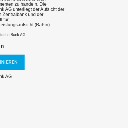
menten zu handeln. Die
k AG unterliegt der Aufsicht der
 Zentralbank und der
t für
leistungsaufsicht (BaFin)
utsche Bank AG
en
nk AG