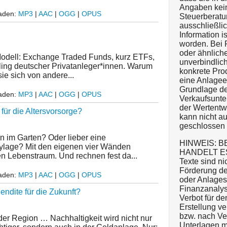
Angaben kein
laden:
MP3
|
AAC
|
OGG
|
OPUS
Steuerberatu
ausschließlic
Information is
worden. Bei 
oder ähnlich
Modell: Exchange Traded Funds, kurz ETFs,
unverbindlich
ing deutscher Privatanleger*innen. Warum
konkrete Pro
ie sich von andere...
eine Anlagee
Grundlage de
laden:
MP3
|
AAC
|
OGG
|
OPUS
Verkaufsunte
der Wertentw
für die Altersvorsorge?
kann nicht au
geschlossen
n im Garten? Oder lieber eine
HINWEIS: B
tylage? Mit den eigenen vier Wänden
HANDELT E
en Lebenstraum. Und rechnen fest da...
Texte sind ni
Förderung de
laden:
MP3
|
AAC
|
OGG
|
OPUS
oder Anlages
Finanzanalyse
endite für die Zukunft?
Verbot für den
Erstellung v
bzw. nach Ver
 der Region … Nachhaltigkeit wird nicht nur
Unterlagen m