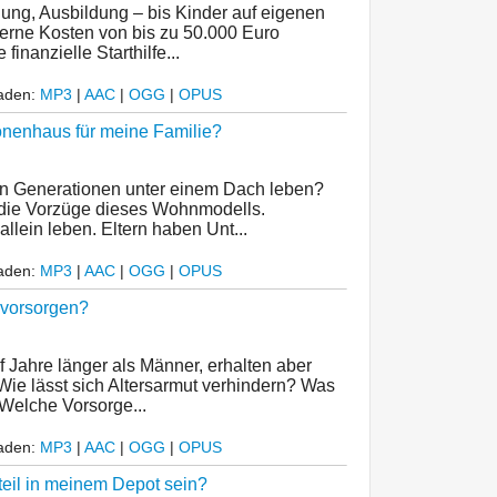
ung, Ausbildung – bis Kinder auf eigenen
erne Kosten von bis zu 50.000 Euro
finanzielle Starthilfe...
laden:
MP3
|
AAC
|
OGG
|
OPUS
onenhaus für meine Familie?
n Generationen unter einem Dach leben?
die Vorzüge dieses Wohnmodells.
allein leben. Eltern haben Unt...
laden:
MP3
|
AAC
|
OGG
|
OPUS
r vorsorgen?
f Jahre länger als Männer, erhalten aber
Wie lässt sich Altersarmut verhindern? Was
Welche Vorsorge...
laden:
MP3
|
AAC
|
OGG
|
OPUS
teil in meinem Depot sein?