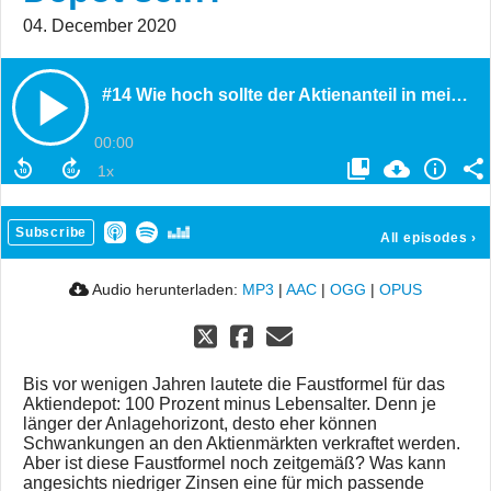
04. December 2020
#14 Wie hoch sollte der Aktienanteil in meinem Depot sein?
00:00
Subscribe
All episodes
›
Audio herunterladen:
MP3
|
AAC
|
OGG
|
OPUS
Bis vor wenigen Jahren lautete die Faustformel für das
Aktiendepot: 100 Prozent minus Lebensalter. Denn je
länger der Anlagehorizont, desto eher können
Schwankungen an den Aktienmärkten verkraftet werden.
Aber ist diese Faustformel noch zeitgemäß? Was kann
angesichts niedriger Zinsen eine für mich passende