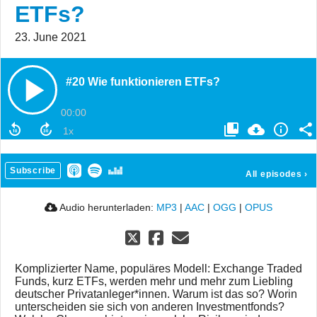
ETFs?
23. June 2021
#20 Wie funktionieren ETFs?
00:00
Subscribe
All episodes
›
Audio herunterladen:
MP3
|
AAC
|
OGG
|
OPUS
Komplizierter Name, populäres Modell: Exchange Traded
Funds, kurz ETFs, werden mehr und mehr zum Liebling
deutscher Privatanleger*innen. Warum ist das so? Worin
unterscheiden sie sich von anderen Investmentfonds?