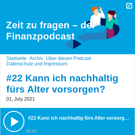
Zeit zu fragen – der
Finanzpodcast
Startseite
Archiv
Über diesen Podcast
Datenschutz und Impressum
#22 Kann ich nachhaltig
fürs Alter vorsorgen?
01. July 2021
#22 Kann ich nachhaltig fürs Alter vorsorgen?
00:00