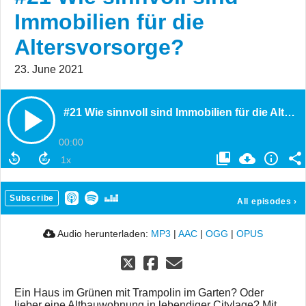
Immobilien für die
Altersvorsorge?
23. June 2021
#21 Wie sinnvoll sind Immobilien für die Altersvorsorge?
00:00
Subscribe
All episodes
›
Audio herunterladen:
MP3
|
AAC
|
OGG
|
OPUS
Ein Haus im Grünen mit Trampolin im Garten? Oder
lieber eine Altbauwohnung in lebendiger Citylage? Mit