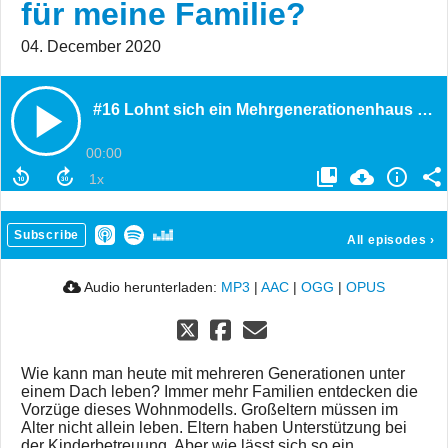
für meine Familie?
04. December 2020
#16 Lohnt sich ein Mehrgenerationenhaus für meine Familie?
00:00
Subscribe
All episodes
›
Audio herunterladen:
MP3
|
AAC
|
OGG
|
OPUS
Wie kann man heute mit mehreren Generationen unter
einem Dach leben? Immer mehr Familien entdecken die
Vorzüge dieses Wohnmodells. Großeltern müssen im
Alter nicht allein leben. Eltern haben Unterstützung bei
der Kinderbetreuung. Aber wie lässt sich so ein