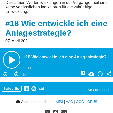
Disclaimer: Wertentwicklungen in der Vergangenheit sind
keine verlässlichen Indikatoren für die zukünftige
Entwicklung.
#18 Wie entwickle ich eine
Anlagestrategie?
07. April 2021
#18 Wie entwickle ich eine Anlagestrategie?
00:00
Subscribe
All episodes
›
Audio herunterladen:
MP3
|
AAC
|
OGG
|
OPUS